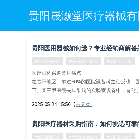
贵阳晟灏堂医疗器械有
贵阳医用器械如何选？专业经销商解答
#医用器械采购
#手术设备供应商
#贵阳医疗设备
医疗机构采购常见痛点
在贵阳地区，超过60%的医院设备科主任反映，
下。某三甲医院去年采购的实验室设备中，有3
材的选择更让采购人员头疼，既要符合医保报销
2025-05-24 15:56
【
未分类
】
专业采购的五大黄金标准
供应商资质验证：查看医疗器械经营许可证与产
贵阳医疗器材采购指南：如何挑选可靠
设备维护方案：要求提供定期保养计划与
#医疗器材采购
#手术设备供应商
#贵阳医疗耗材