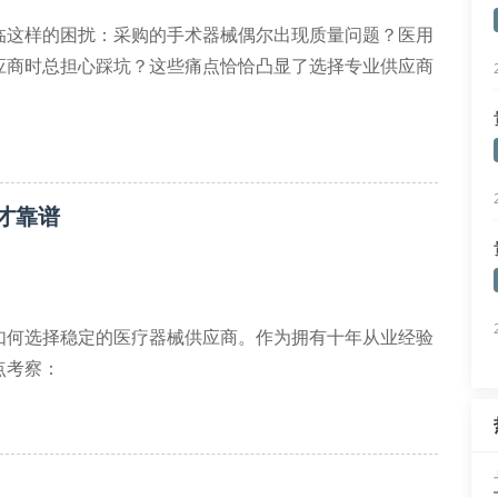
临这样的困扰：采购的手术器械偶尔出现质量问题？医用
应商时总担心踩坑？这些痛点恰恰凸显了选择专业供应商
通过ce认证或cfda认证。建议实地考察供应商的仓储管
晟灏堂建立的数字化库存平台，可实
才靠谱
如何选择稳定的医疗器械供应商。作为拥有十年从业经验
点考察：
营许可证，特别是植入类耗材需要三类资质
时紧急配送保障
输记录和电子监管码