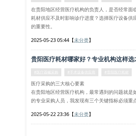
在贵阳地区经营医疗机构的负责人，是否经常面
耗材供应不及时影响诊疗进度？选择医疗设备供
的重要性。
一、供应商筛选的五大黄金准则
2025-05-23 05:44
【
未分类
】
优质供应商必须持有医疗器械经营许可证，产品需
理系统，确认其具备完善的冷链物流能力。贵阳
贵阳医疗耗材哪家好？专业机构这样选
#医疗器械采购
#手术设备供应商
#贵阳医疗耗材
医疗采购的三大核心要素
在贵阳地区经营医疗机构，最常遇到的问题就是
的专业采购人员，我发现有三个关键指标必须重
资质认证体系：正规供应商必须具备医疗器械经
2025-05-22 23:36
【
未分类
】
物流响应速度：急诊科室常用耗材必须实现24小
产品溯源能力：每批次耗材需提供完整的冷链运
手术室常见设备维护