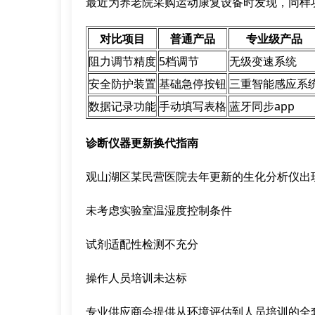
最近为养老院采购运动康复设备时发现，同样功
对比项目
普通产品
专业级产品
阻力调节精度
5档调节
无级变速系统
安全防护装置
基础急停按钮
三重智能感应系
数据记录功能
手动填写表格
蓝牙同步app
诊断仪器更新换代指南
观山湖区某民营医院去年更新的生化分析仪出
未考虑实验室温湿度控制条件
试剂适配性检测不充分
操作人员培训未达标
专业供应商会提供从环境评估到人员培训的全